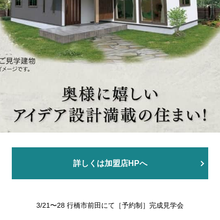
詳しくは加盟店HPへ
3/21〜28 行橋市前田にて［予約制］完成見学会