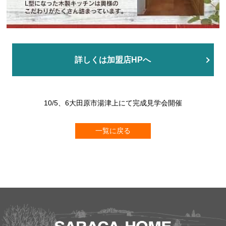
詳しくは加盟店HPへ
10
/5
、6大田原市湯津上にて完成見学会開催
一覧に戻る