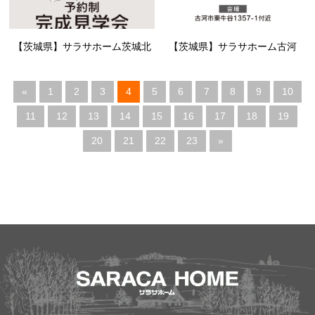
【茨城県】サラサホーム茨城北
【茨城県】サラサホーム古河
«
1
2
3
4
5
6
7
8
9
10
11
12
13
14
15
16
17
18
19
20
21
22
23
»