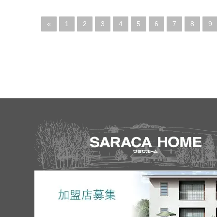
«
1
2
3
4
5
6
7
8
9